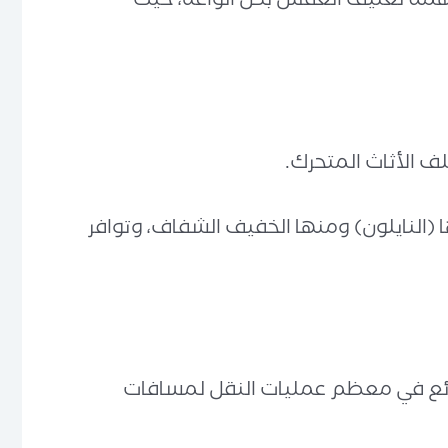
همة تغليف العفش بكل أنواعه، حيث
ف الأثاث المتحرك.
ا (النايلون) ومنها الخفيف الشفاف، وتوافر
شائع في معظم عمليات النقل لمسافات