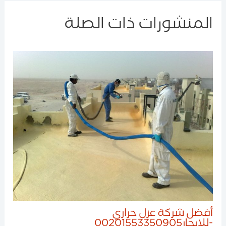
المنشورات ذات الصلة
أفضل شركة عزل حراري
-للايجار00201553350905