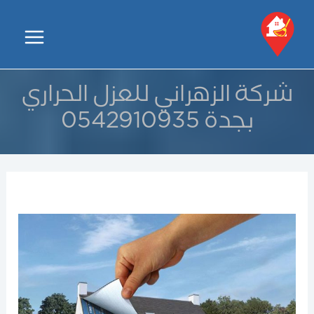
خطي
لى
Main
لمحتوى
Menu
شركة الزهراني للعزل الحراري
بجدة 0542910935