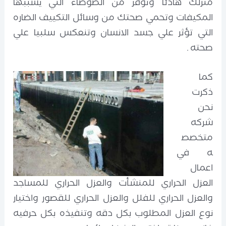
منزلك هادئا وتوفر من الضوضاء التي يسببها
المكيفات وتحمي صحتك من وسائل التكييف الضاره
التي تؤثر علي جسد الانسان وتنعكس سلبيا علي
صحته .
كما
ذكرت
نحن
شركه
متخصص
ه في
اعمال
العزل الحراري للمنشأت والعزل الحراري للمساجد
والعزل الحراري للفلل والعزل الحراري للقصور واختيار
نوع العزل المطلوب بكل دقه وتنفيذه بكل حرفيه