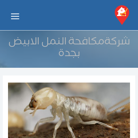
خطي
لى
Main
لمحتوى
Menu
شركةمكافحة النمل الابيض
بجدة