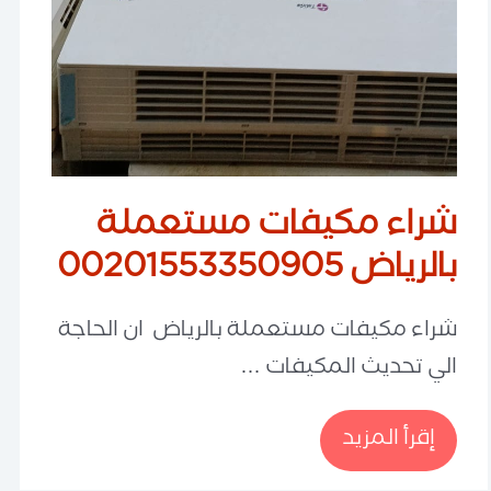
شراء مكيفات مستعملة
بالرياض 00201553350905
شراء مكيفات مستعملة بالرياض ان الحاجة
الي تحديث المكيفات …
شراء
إقرأ المزيد
مكيفات
مستعملة