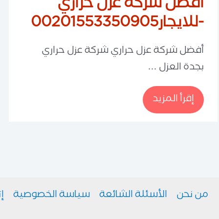
أفضل شركة عزل حراري
-للايجار00201553350905
أفضل شركة عزل حراري شركة عزل حراري
بجدة العزل …
أفضل
إقرأ المزيد
شركة
عزل
حراري
-للايجار00201553350905
من نحن
الأسئلة الشائعة
سياسة الخصوصية
إ