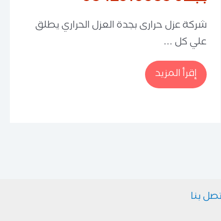
شركة عزل حرارى بجدة العزل الحراري يطلق
علي كل …
شركة
إقرأ المزيد
الزهراني
للعزل
الحراري
بجدة
0542910935
تصل بنا